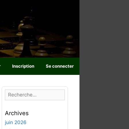
r
Inscription
Se connecter
R
e
c
Archives
h
e
juin 2026