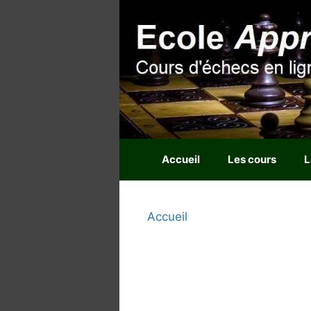
Aller
au
contenu
Accueil
Les cours
L
Accueil