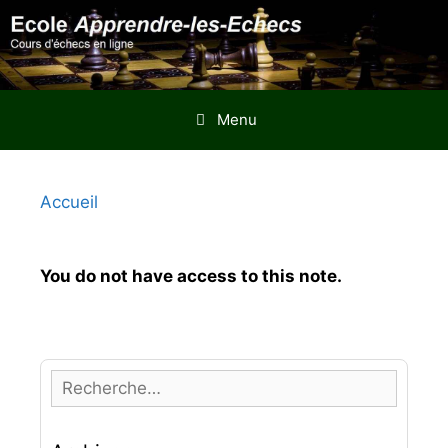
Aller
au
contenu
Menu
Accueil
You do not have access to this note.
R
e
c