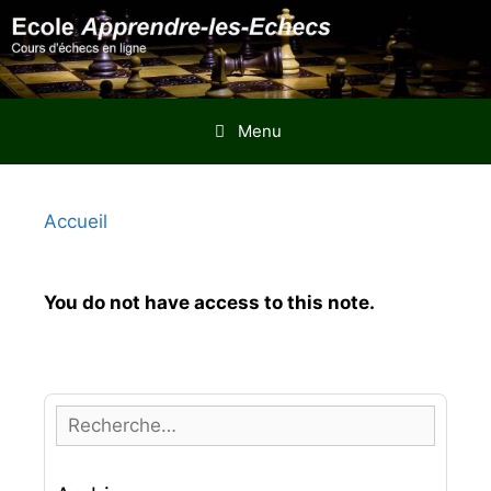
Aller
au
contenu
Menu
Accueil
You do not have access to this note.
R
e
c