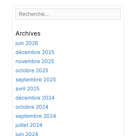
R
e
c
Archives
h
e
juin 2026
r
décembre 2025
c
novembre 2025
h
octobre 2025
e
septembre 2025
r
avril 2025
:
décembre 2024
octobre 2024
septembre 2024
juillet 2024
juin 2024