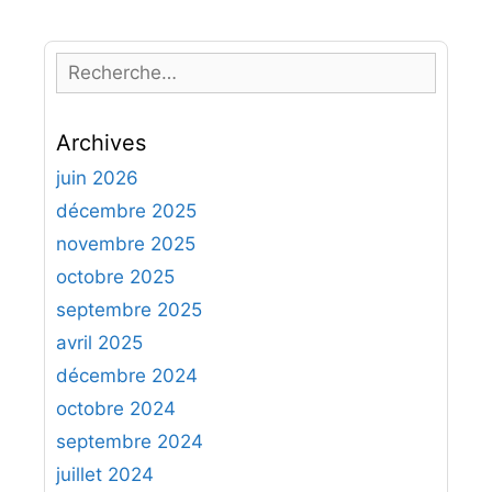
R
e
c
Archives
h
e
juin 2026
r
décembre 2025
c
novembre 2025
h
octobre 2025
e
septembre 2025
r
avril 2025
:
décembre 2024
octobre 2024
septembre 2024
juillet 2024