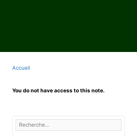
Accueil
You do not have access to this note.
R
e