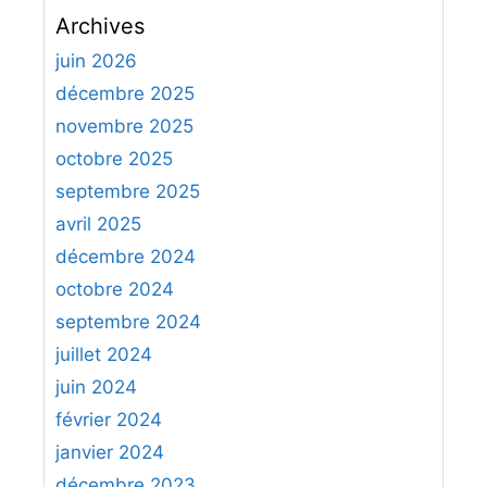
c
Archives
h
e
juin 2026
r
décembre 2025
c
novembre 2025
h
octobre 2025
e
septembre 2025
r
avril 2025
:
décembre 2024
octobre 2024
septembre 2024
juillet 2024
juin 2024
février 2024
janvier 2024
décembre 2023