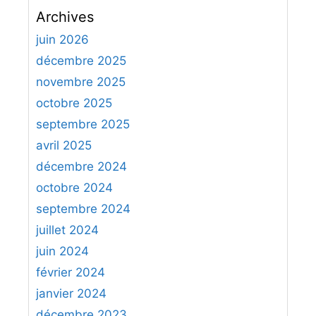
c
Archives
h
e
juin 2026
r
décembre 2025
c
novembre 2025
h
octobre 2025
e
septembre 2025
r
avril 2025
:
décembre 2024
octobre 2024
septembre 2024
juillet 2024
juin 2024
février 2024
janvier 2024
décembre 2023