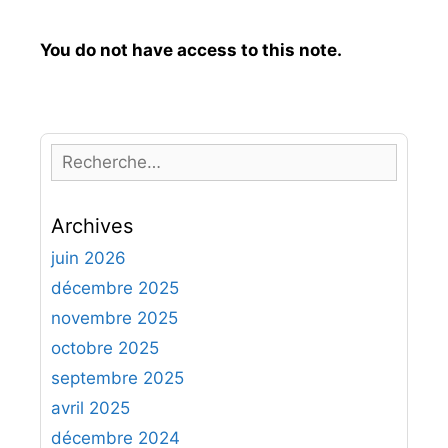
You do not have access to this note.
R
e
c
Archives
h
e
juin 2026
r
décembre 2025
c
novembre 2025
h
octobre 2025
e
septembre 2025
r
avril 2025
:
décembre 2024