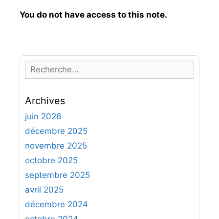
You do not have access to this note.
R
e
c
Archives
h
e
juin 2026
r
décembre 2025
c
novembre 2025
h
octobre 2025
e
septembre 2025
r
avril 2025
:
décembre 2024
octobre 2024