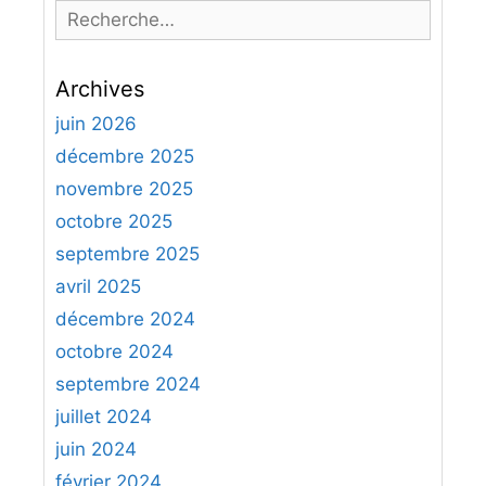
R
e
c
Archives
h
e
juin 2026
r
décembre 2025
c
novembre 2025
h
octobre 2025
e
septembre 2025
r
avril 2025
:
décembre 2024
octobre 2024
septembre 2024
juillet 2024
juin 2024
février 2024