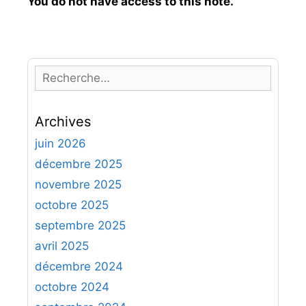
You do not have access to this note.
R
e
c
Archives
h
e
juin 2026
r
décembre 2025
c
novembre 2025
h
octobre 2025
e
septembre 2025
r
avril 2025
:
décembre 2024
octobre 2024