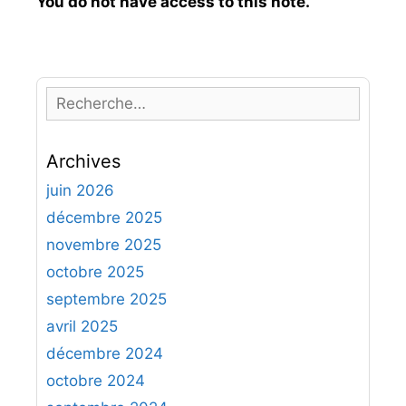
You do not have access to this note.
R
e
c
Archives
h
e
juin 2026
r
décembre 2025
c
novembre 2025
h
octobre 2025
e
septembre 2025
r
avril 2025
:
décembre 2024
octobre 2024