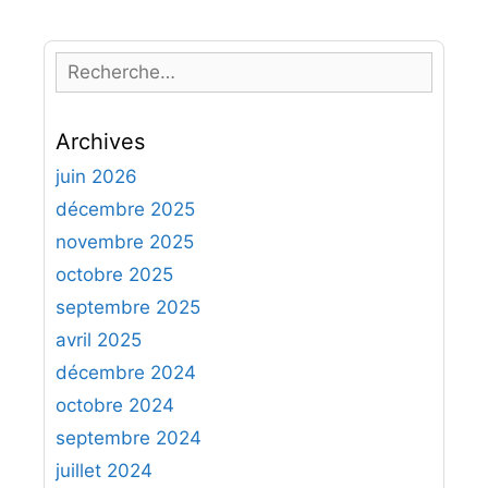
R
e
c
Archives
h
e
juin 2026
r
décembre 2025
c
novembre 2025
h
octobre 2025
e
septembre 2025
r
avril 2025
:
décembre 2024
octobre 2024
septembre 2024
juillet 2024