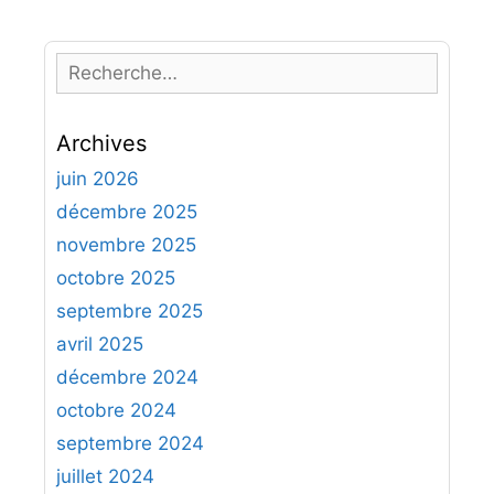
R
e
c
Archives
h
e
juin 2026
r
décembre 2025
c
novembre 2025
h
octobre 2025
e
septembre 2025
r
avril 2025
:
décembre 2024
octobre 2024
septembre 2024
juillet 2024