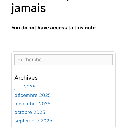
jamais
You do not have access to this note.
R
e
c
Archives
h
e
juin 2026
r
décembre 2025
c
novembre 2025
h
octobre 2025
e
septembre 2025
r