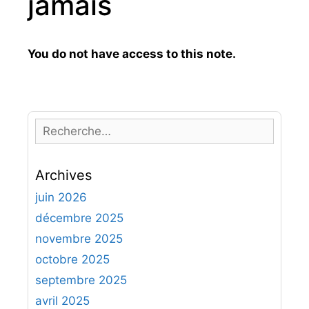
jamais
You do not have access to this note.
R
e
c
Archives
h
e
juin 2026
r
décembre 2025
c
novembre 2025
h
octobre 2025
e
septembre 2025
r
avril 2025