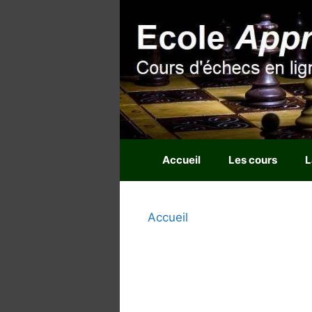
Aller
au
contenu
Accueil
Les cours
L
Accueil