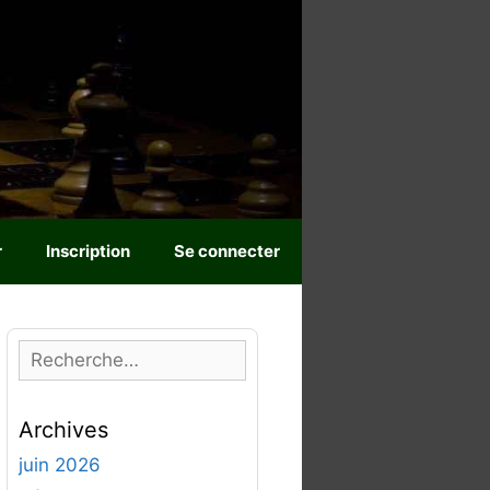
r
Inscription
Se connecter
R
e
c
Archives
h
e
juin 2026