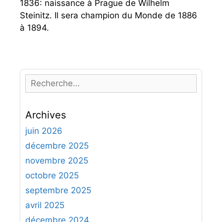
1836: naissance à Prague de Wilhelm
Steinitz. Il sera champion du Monde de 1886
à 1894.
R
e
c
Archives
h
e
juin 2026
r
décembre 2025
c
novembre 2025
h
octobre 2025
e
septembre 2025
r
avril 2025
:
décembre 2024