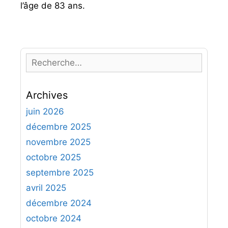
l’âge de 83 ans.
R
e
c
Archives
h
e
juin 2026
r
décembre 2025
c
novembre 2025
h
octobre 2025
e
septembre 2025
r
avril 2025
:
décembre 2024
octobre 2024