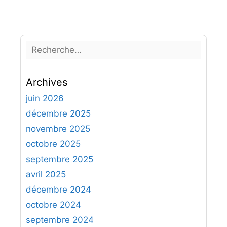
R
e
c
Archives
h
e
juin 2026
r
décembre 2025
c
novembre 2025
h
octobre 2025
e
septembre 2025
r
avril 2025
:
décembre 2024
octobre 2024
septembre 2024