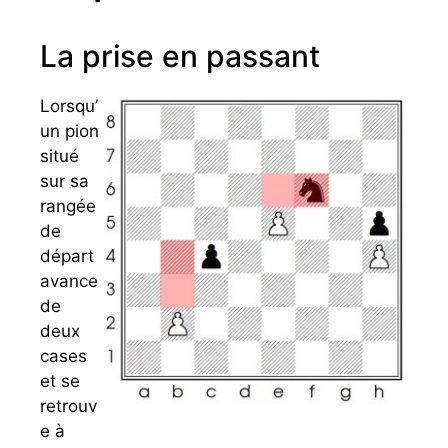
La prise en passant
Lorsqu’
un pion
situé
sur sa
rangée
de
départ
avance
de
deux
cases
et se
retrouv
e à