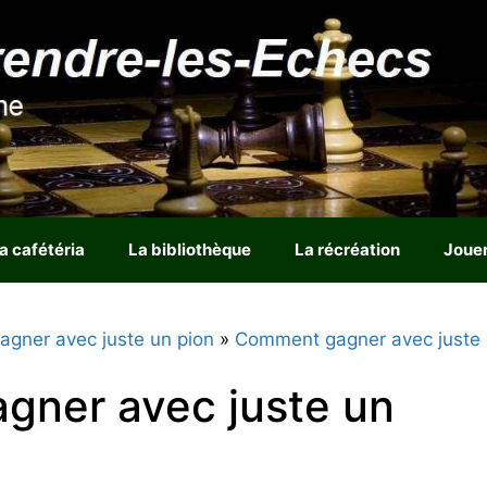
a cafétéria
La bibliothèque
La récréation
Joue
gner avec juste un pion
»
Comment gagner avec juste
ner avec juste un