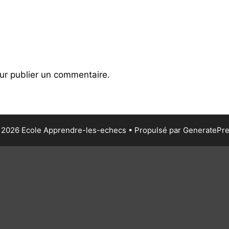
r publier un commentaire.
2026 Ecole Apprendre-les-echecs
• Propulsé par
GeneratePr