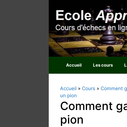
Aller
au
contenu
Accueil
Les cours
L
Accueil
»
Cours
»
Comment ga
un pion
Comment gag
pion