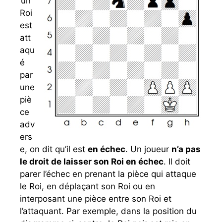
’un
Roi
est
att
aqu
é
par
une
piè
ce
adv
ers
e, on dit qu’il est
en échec
. Un joueur
n’a pas
le droit de laisser son Roi en échec
. Il doit
parer l’échec en prenant la pièce qui attaque
le Roi, en déplaçant son Roi ou en
interposant une pièce entre son Roi et
l’attaquant. Par exemple, dans la position du