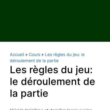
Accueil
»
Cours
»
Les règles du jeu: le
déroulement de la partie
Les règles du jeu:
le déroulement de
la partie