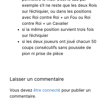
exemple s’il ne reste que les deux Rois
sur l’échiquier, ou dans les positions
avec Roi contre Roi + un Fou ou Roi
contre Roi + un Cavalier
si la même position survient trois fois
sur l’échiquier
si les deux joueurs ont joué chacun 50
coups consécutifs sans poussée de
pion ni prise de pièce
Laisser un commentaire
Vous devez
être connecté
pour publier un
commentaire.