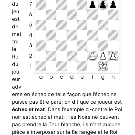
du
jeu
est
de
met
tre
le
Roi
du
jou
eur
adv
erse en échec de telle façon que l’échec ne
puisse pas être paré: on dit que ce joueur est
échec et mat
. Dans l’exemple ci-contre le Roi
noir est échec et mat: : les Noirs ne peuvent
pas prendre la Tour blanche, ils n’ont aucune
pièce à interposer sur la 8e rangée et le Roi