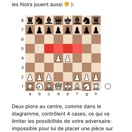
les Noirs jouent aussi
):
8
7
6
5
4
3
2
1
a
b
c
d
e
f
g
h
Deux pions au centre, comme dans le
diagramme, contrôlent 4 cases, ce qui va
limiter les possibilités de votre adversaire:
impossible pour lui de placer une pièce sur