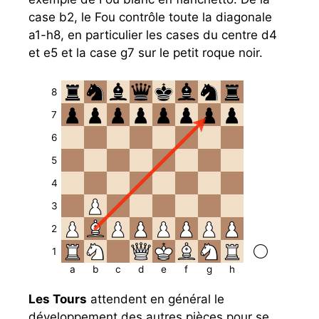
case b2, le Fou contrôle toute la diagonale
a1-h8, en particulier les cases du centre d4
et e5 et la case g7 sur le petit roque noir.
8
7
6
5
4
3
2
1
a
b
c
d
e
f
g
h
Les Tours
attendent en général le
développement des autres pièces pour se