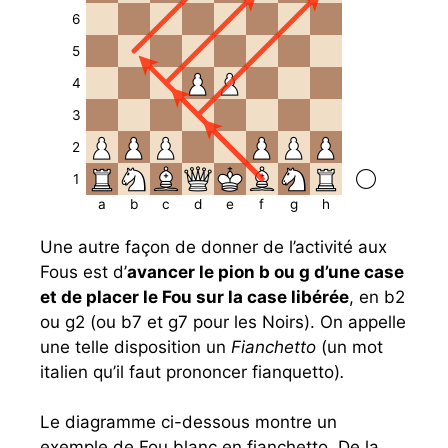
6
5
4
3
2
1
a
b
c
d
e
f
g
h
Une autre façon de donner de l’activité aux
Fous est d’
avancer le pion b ou g d’une case
et de placer le Fou sur la case libérée
, en b2
ou g2 (ou b7 et g7 pour les Noirs). On appelle
une telle disposition un
Fianchetto
(un mot
italien qu’il faut prononcer fianquetto)
.
Le diagramme ci-dessous montre un
exemple de Fou blanc en fianchetto. De la