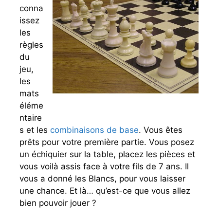
conna
issez
les
règles
du
jeu,
les
mats
éléme
ntaire
s et les
combinaisons de base
. Vous êtes
prêts pour votre première partie. Vous posez
un échiquier sur la table, placez les pièces et
vous voilà assis face à votre fils de 7 ans. Il
vous a donné les Blancs, pour vous laisser
une chance. Et là… qu’est-ce que vous allez
bien pouvoir jouer ?