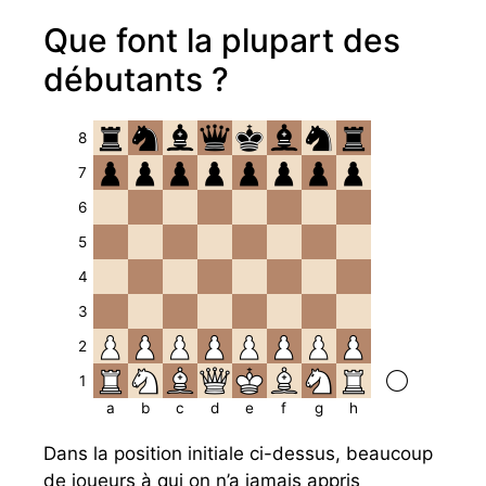
Que font la plupart des
débutants ?
8
7
6
5
4
3
2
1
a
b
c
d
e
f
g
h
Dans la position initiale ci-dessus, beaucoup
de joueurs à qui on n’a jamais appris