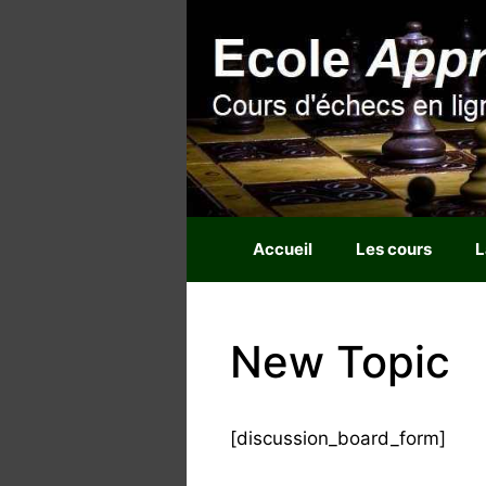
Aller
au
contenu
Accueil
Les cours
L
New Topic
[discussion_board_form]