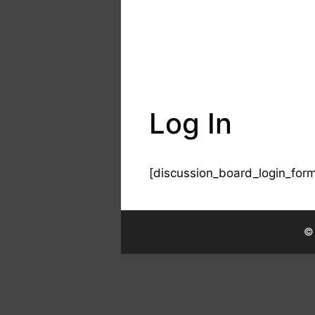
Log In
[discussion_board_login_form
© 