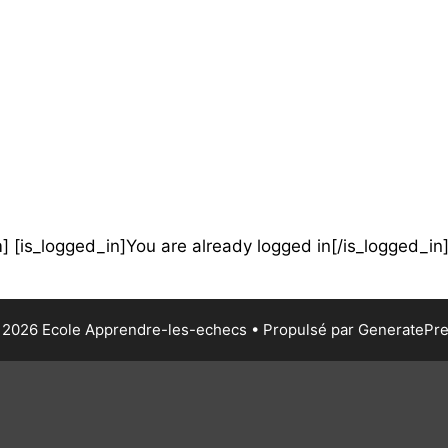
] [is_logged_in]You are already logged in[/is_logged_in
2026 Ecole Apprendre-les-echecs
• Propulsé par
GeneratePr